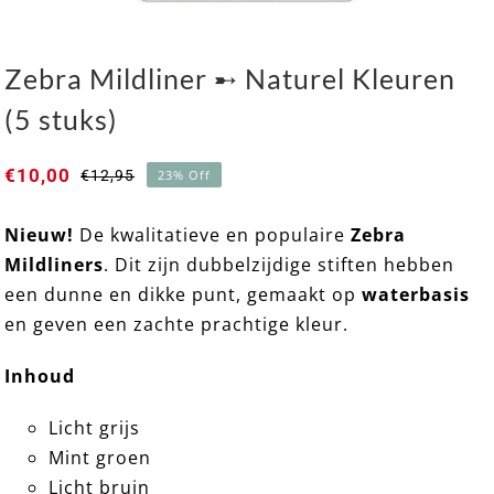
Zebra Mildliner ➸ Naturel Kleuren
(5 stuks)
€
10,00
€
12,95
23% Off
Oorspronkelijke
Huidige
prijs
prijs
was:
is:
Nieuw!
De kwalitatieve en populaire
Zebra
Zebra Mildliner ➸ Naturel Kleuren (5 stuks)
€12,95.
€10,00.
Mildliners
. Dit zijn dubbelzijdige stiften hebben
een dunne en dikke punt, gemaakt op
waterbasis
en geven een zachte prachtige kleur.
Inhoud
Licht grijs
Mint groen
Licht bruin