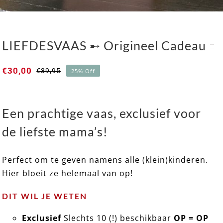
LIEFDESVAAS ➸ Origineel Cadeau
€
30,00
€
39,95
25% Off
Oorspronkelijke
Huidige
prijs
prijs
was:
is:
€39,95.
€30,00.
Een prachtige vaas, exclusief voor
LIEFDESVAAS ➸ Origineel Cadeau
de liefste mama’s!
Perfect om te geven namens alle (klein)kinderen.
Hier bloeit ze helemaal van op!
DIT WIL JE WETEN
Exclusief
Slechts 10 (!) beschikbaar
OP = OP