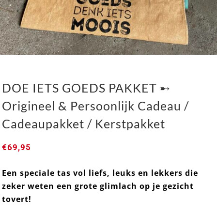
DOE IETS GOEDS PAKKET ➸
Origineel & Persoonlijk Cadeau /
Cadeaupakket / Kerstpakket
€
69,95
DOE IETS GOEDS PAKKET ➸ Origineel &
Persoonlijk Cadeau / Cadeaupakket / Kerstpakket
Een speciale tas vol liefs, leuks en lekkers die
zeker weten een grote glimlach op je gezicht
tovert!