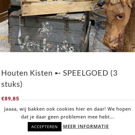
Houten Kisten ➸ SPEELGOED (3
stuks)
€
89,85
Jaaaa, wij bakken ook cookies hier en daar! We hopen
Een houten kist met SPEEL GOED gebrand
dat je daar geen problemen mee hebt...
Hulp nodig? Stel snel je vraag!
Houten Kisten ➸ SPEELGOED (3 stuks)
MEER INFORMATIE
ACCEPTEREN
WHOLESALE
Dit product inkopen voor je winkel?