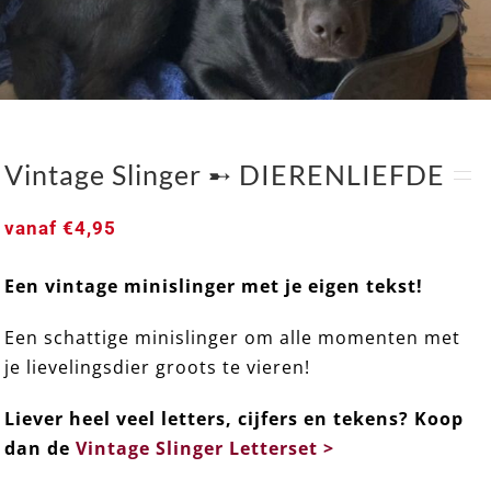
Vintage Slinger ➸ DIERENLIEFDE
vanaf
€
4,95
Een vintage minislinger met je eigen tekst!
Een schattige minislinger om alle momenten met
Vintage Slinger ➸ DIERENLIEFDE
je lievelingsdier groots te vieren!
Liever heel veel letters, cijfers en tekens? Koop
dan de
Vintage Slinger Letterset >