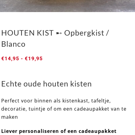
HOUTEN KIST ➸ Opbergkist /
Blanco
Prijsklasse:
€
14,95
-
€
19,95
€14,95
tot
€19,95
HOUTEN KIST ➸ Opbergkist / Blanco
Echte oude houten kisten
Perfect voor binnen als kistenkast, tafeltje,
decoratie, tuintje of om een cadeaupakket van te
maken
Liever personaliseren of een cadeaupakket