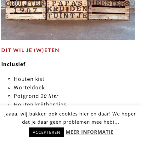
DIT WIL JE (W)ETEN
Inclusief
Houten kist
Worteldoek
Potgrond
20 liter
Houten krijtbordjes
Pluk De Dag Kaart
Jaaaa, wij bakken ook cookies hier en daar! We hopen
STANDAARD
dat je daar geen problemen mee hebt...
Hulp nodig? Stel snel je vraag!
Kruidenzaadjes
of
Kruidenplantjes
; kant-
MEER INFORMATIE
ACCEPTEREN
en-klaar van de zorgkwekerij. Biologisch