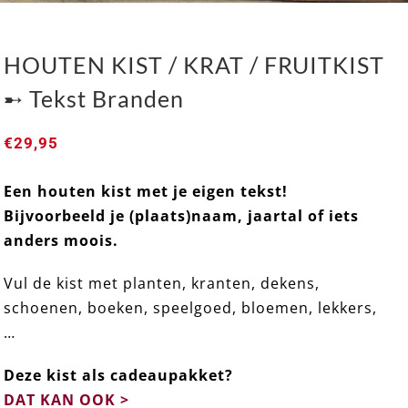
HOUTEN KIST / KRAT / FRUITKIST
➸ Tekst Branden
€
29,95
HOUTEN KIST / KRAT / FRUITKIST ➸ Tekst
Een houten kist met je eigen tekst!
Branden
Bijvoorbeeld je (plaats)naam, jaartal of iets
anders moois.
Gewaardeerd
5.00
uit 5
Vul de kist met planten, kranten, dekens,
schoenen, boeken, speelgoed, bloemen, lekkers,
…
Deze kist als cadeaupakket?
DAT KAN OOK >