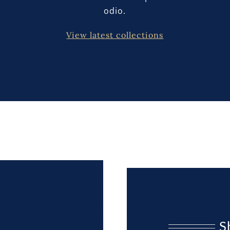
odio.
View latest collections
S