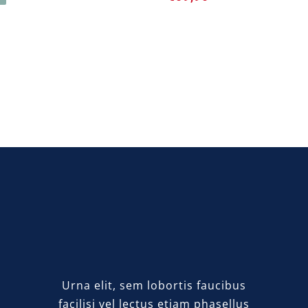
prijs
prijs
was:
is:
BRUILOFT / HUWELIJ
€39,95.
€27,50.
RZENREK ➸ B-kwaliteit
Luxe Cadeaupakke
Urna elit, sem lobortis faucibus
facilisi vel lectus etiam phasellus