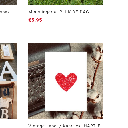
sbak
Minislinger ➸ PLUK DE DAG
€
5,95
 ➸
Minislinger ➸ PLUK DE DAG
Vintage Label / Kaartje➸ HARTJE