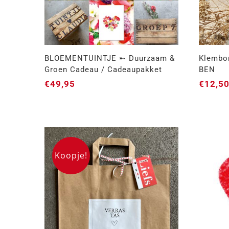
BLOEMENTUINTJE ➸ Duurzaam &
Klembo
Groen Cadeau / Cadeaupakket
BEN
€
49,95
€
12,5
BLOEMENTUINTJE ➸
Kle
Duurzaam & Groen Cadeau /
Cadeaupakket
Koopje!