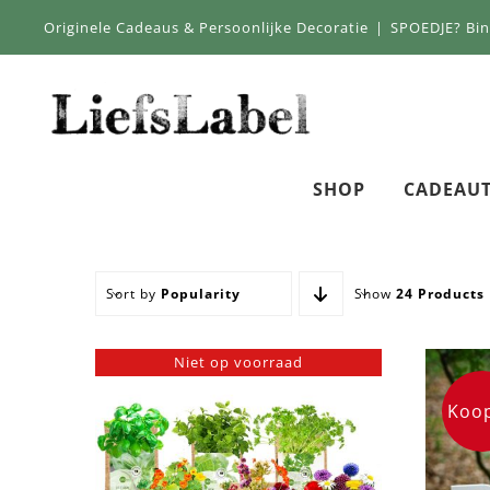
Skip
Originele Cadeaus & Persoonlijke Decoratie
|
SPOEDJE? Bi
to
content
SHOP
CADEAUT
Sort by
Popularity
Show
24 Products
Niet op voorraad
Koop