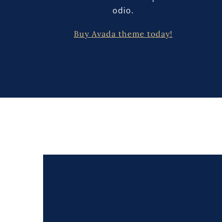
odio.
Buy Avada theme today!