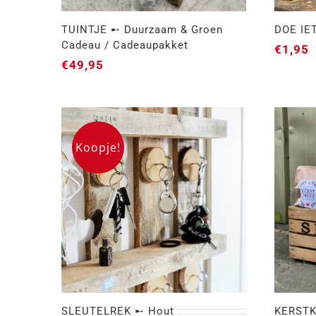
TUINTJE ➸ Duurzaam & Groen
DOE IE
Cadeau / Cadeaupakket
€
1,95
€
49,95
TUINTJE ➸ Duurzaam &
Groen Cadeau /
DO
Cadeaupakket
Koopje!
SLEUTELREK ➸ Hout
KERSTKI