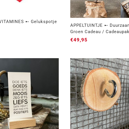
VITAMINES ➸ Gelukspotje
APPELTUINTJE ➸ Duurzaa
e
Groen Cadeau / Cadeaupa
€
49,95
KERST VITAMINES ➸
APPELTUINTJE ➸ Duur
Gelukspotje / -Zakje
& Groen Cadeau /
Cadeaupakket