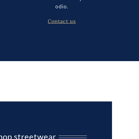
odio.
Contact us
hop streetwear